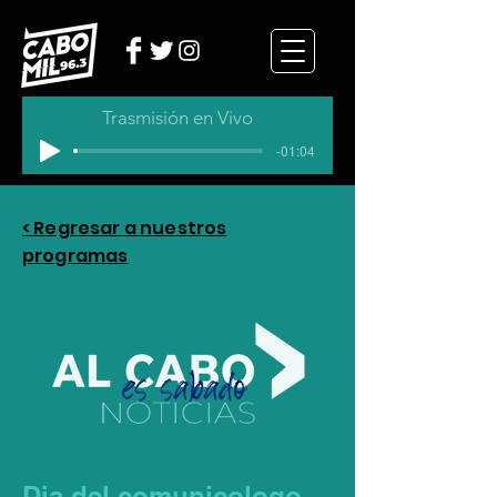
Trasmisión en Vivo
-01:04
< Regresar a nuestros
programas
Dia del comunicologo