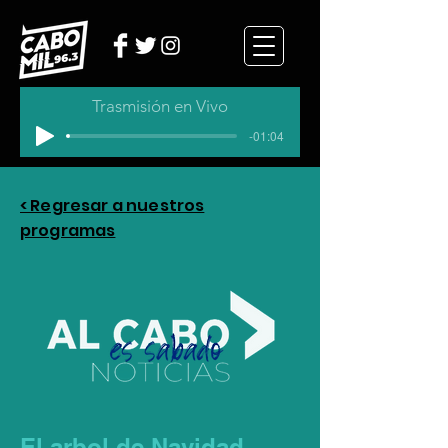
Trasmisión en Vivo
-01:04
< Regresar a nuestros
programas
El arbol de Navidad