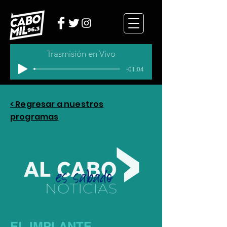
Trasmisión en Vivo
-01:04
< Regresar a nuestros
programas
EL IMPLANTE