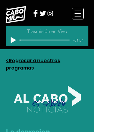
Trasmisión en Vivo
-01:04
< Regresar a nuestros
programas
La depresion