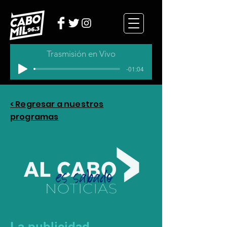
Trasmisión en Vivo
-01:04
< Regresar a nuestros
programas
La publicidad