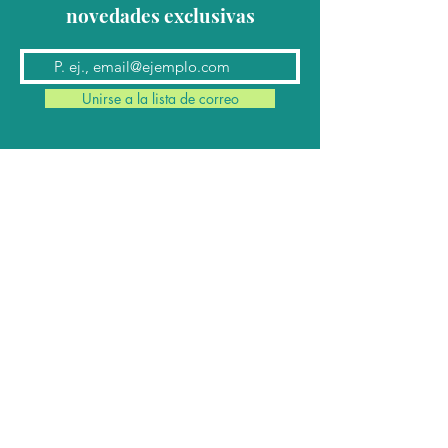
novedades exclusivas
Unirse a la lista de correo
Contacto
Conmutador:
(624) 145 7963
Teléfonos:
624 145 7912
(Ventas)
624 145 8182
y
624 145 8183
(Cabina)
Email:
contacto@cabomil.com.mx