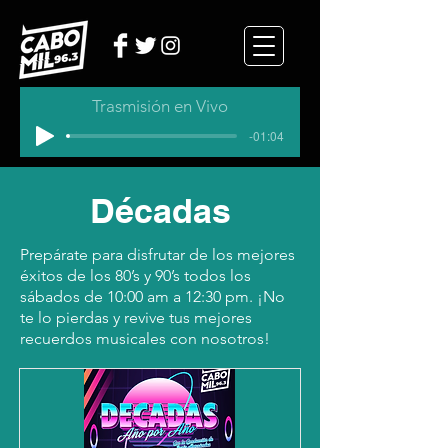
Trasmisión en Vivo
-01:04
Décadas
Prepárate para disfrutar de los mejores
éxitos de los 80’s y 90’s todos los
sábados de 10:00 am a 12:30 pm. ¡No
te lo pierdas y revive tus mejores
recuerdos musicales con nosotros!