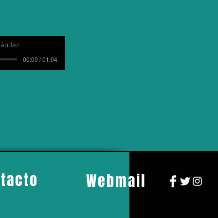
nández
00:00 / 01:04
tacto
Webmail