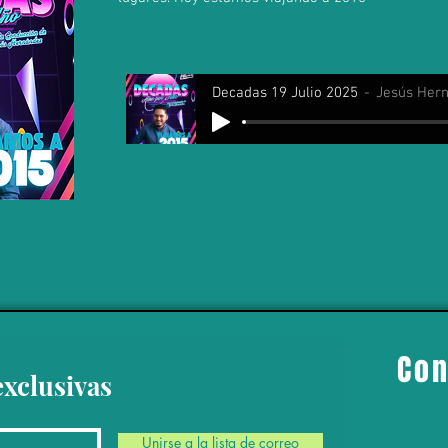
Decadas 19 Julio 2025
Jesús Her
Con
exclusivas
Unirse a la lista de correo