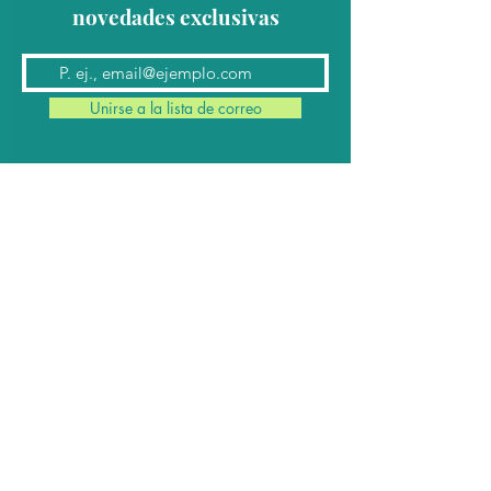
novedades exclusivas
Unirse a la lista de correo
Contacto
Conmutador:
(624) 145 7963
Teléfonos:
624 145 7912
(Ventas)
624 145 8182
y
624 145 8183
(Cabina)
Email:
contacto@cabomil.com.mx