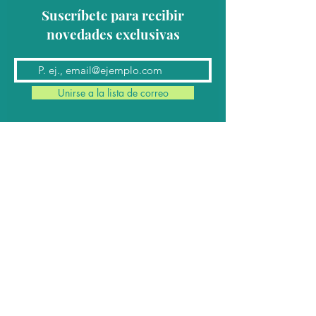
Suscríbete para recibir
novedades exclusivas
Unirse a la lista de correo
Contacto
Conmutador:
(624) 145 7963
Teléfonos:
624 145 7912
(Ventas)
624 145 8182
y
624 145 8183
(Cabina)
Email:
contacto@cabomil.com.mx