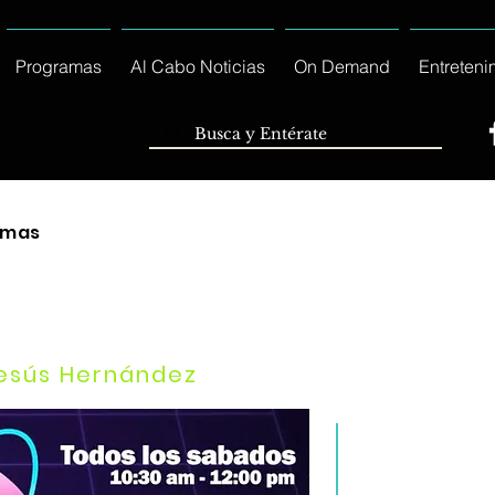
Programas
Al Cabo Noticias
On Demand
Entreteni
amas
s
esús Hernández