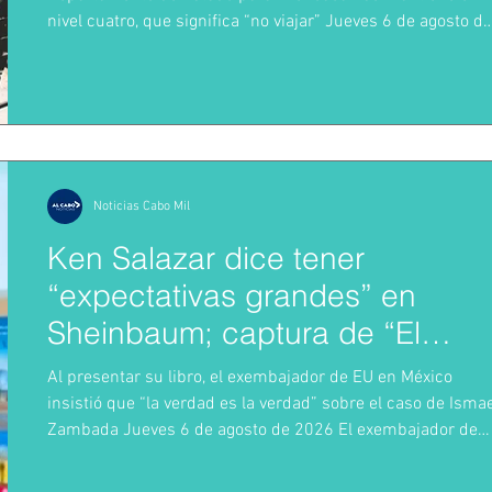
nivel cuatro, que significa “no viajar” Jueves 6 de agosto de
2026 Estados Unidos suspendió desde este miércoles la
recepción de aguacates desde México debido a la ola de
violencia que, en los últimos días, ha azotado al Estado de
Michoacán. La embajada de Estados Unidos en México lan
una alerta de seguridad para la región, lo que ha obligado a
los supervisores estad
Noticias Cabo Mil
Ken Salazar dice tener
“expectativas grandes” en
Sheinbaum; captura de “El
Mayo” debería ser una victoria
Al presentar su libro, el exembajador de EU en México
de México y EU
insistió que “la verdad es la verdad” sobre el caso de Isma
Zambada Jueves 6 de agosto de 2026 El exembajador de
Estados Unidos en México, Ken Salazar, pidió dejar atrás la
controversia política y diplomática por la captura y entrega