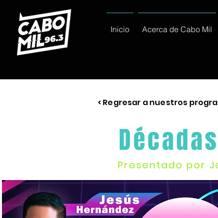
Inicio
Acerca de Cabo Mil
< Regresar a nuestros progr
Década
Presentado por J