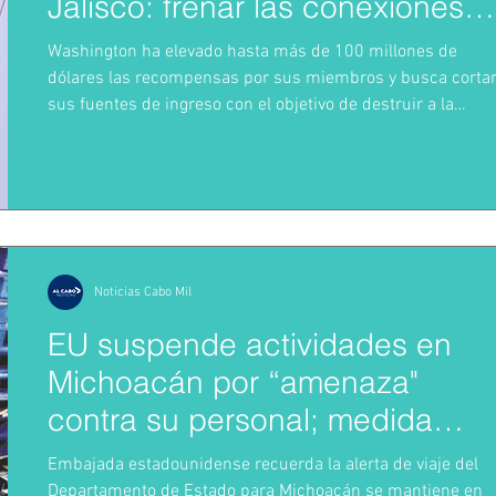
Jalisco: frenar las conexiones
con la política mexicana y su
Washington ha elevado hasta más de 100 millones de
músculo económico
dólares las recompensas por sus miembros y busca corta
sus fuentes de ingreso con el objetivo de destruir a la
organización criminal Jueves 6 de agosto de 2026 Estados
Unidos anunció una nueva operación interinstitucional
contra el Cártel Jalisco Nueva Generación, en la que
participan el FBI, DEA, Departamento de Justicia, Segurida
Nacional, Servicio de Impuestos Internos y Departamento 
Estado. Las autoridades buscan de
Noticias Cabo Mil
EU suspende actividades en
Michoacán por “amenaza"
contra su personal; medida
impacta exportaciones de
Embajada estadounidense recuerda la alerta de viaje del
aguacate mexicano
Departamento de Estado para Michoacán se mantiene en