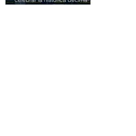
edición del Mifel Tennis Open
by Telcel Oppo
Anna Cervantes
8 jul
2 min de lectura
Rafael Márquez es nombrado el
nuevo Director Técnico de la
Selección Mexicana
1
/
9