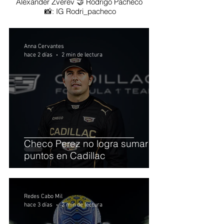
Alexander Zverev 🤝 Rodrigo Pacheco
📸: IG Rodri_pacheco
Anna Cervantes
hace 2 días
2 min de lectura
Checo Perez no logra sumar
puntos en Cadillac
Redes Cabo Mil
hace 3 días
2 min de lectura