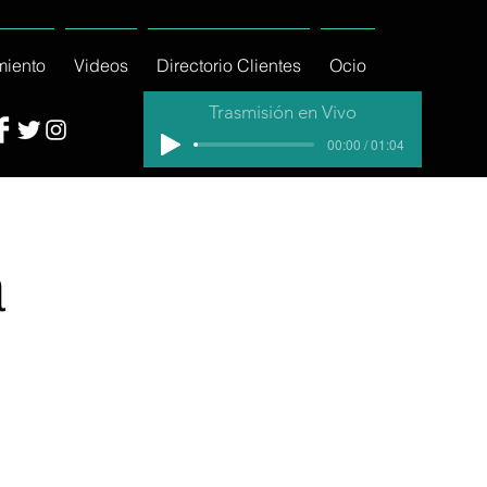
miento
Videos
Directorio Clientes
Ocio
Trasmisión en Vivo
00:00 / 01:04
a