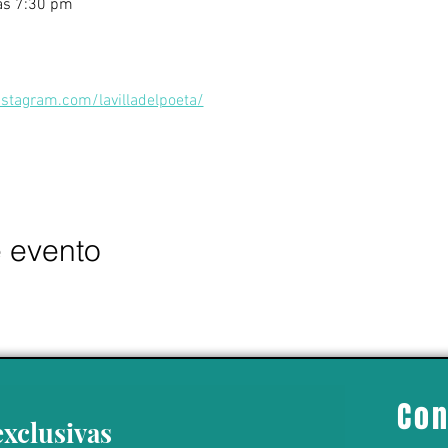
las 7:30 pm
stagram.com/lavilladelpoeta/
e evento
Con
exclusivas