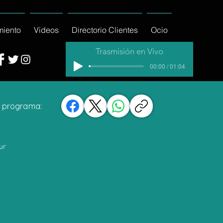
miento
Videos
Directorio Clientes
Ocio
Trasmisión en Vivo
00:00 / 01:04
 programa:
ur