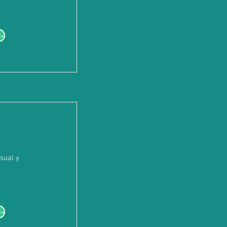
--
sual y
--