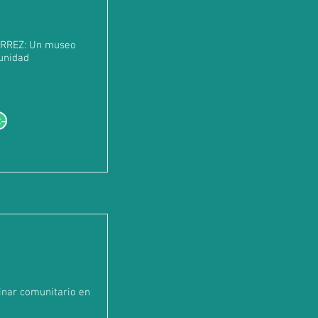
RREZ: Un museo
unidad
--
inar comunitario en