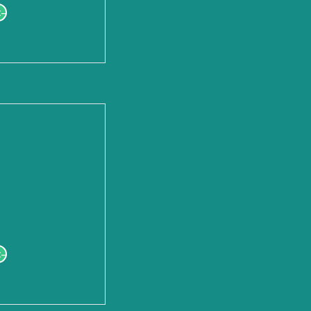
--
--