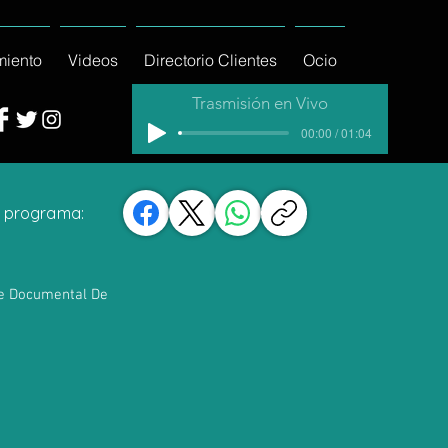
miento
Videos
Directorio Clientes
Ocio
Trasmisión en Vivo
00:00 / 01:04
 programa:
ne Documental De