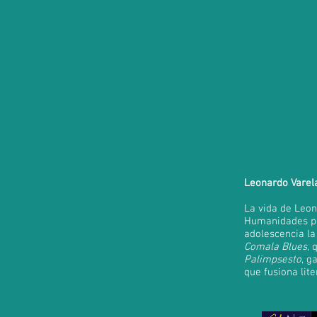
Leonardo Varela:
La vida de Leona
Humanidades por
adolescencia la
Comala Blues
, 
Palimpsesto
, g
que fusiona lit