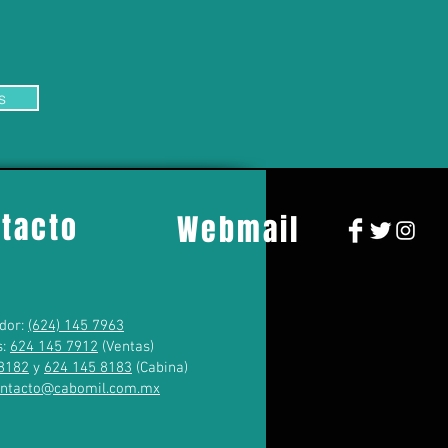
s
tacto
Webmail
dor:
(624) 145 7963
s:
624 145 7912
(Ventas)
8182
y
624 145 8183
(Cabina)
ontacto@cabomil.com.mx