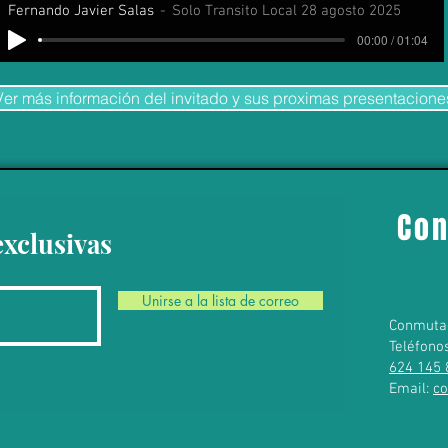
Fernando Javier Salas
Solo Transito Local 28 agosto 2025
00:00 / 01:04
Ver más información del invitado y sus proximas presentacione
Con
exclusivas
Unirse a la lista de correo
Conmuta
Teléfono
624 145 
Email:
c