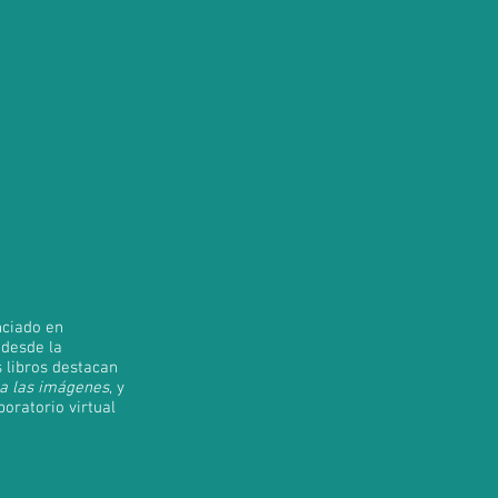
nciado en
 desde la
 libros destacan
 a las imágenes
, y
boratorio virtual