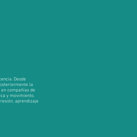
cencia. Desde
posteriormente la
do en compañías de
ica y movimiento.
esión, aprendizaje