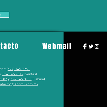
s
tacto
Webmail
dor:
(624) 145 7963
s:
624 145 7912
(Ventas)
8182
y
624 145 8183
(Cabina)
ontacto@cabomil.com.mx