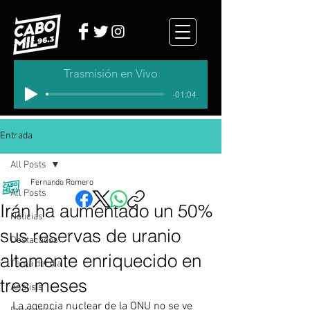
Trasmisión en Vivo
-01:04
Entrada
All Posts
Fernando Romero
All Posts
Irán ha aumentado un 50%
Noticias
sus reservas de uranio
Destacados
altamente enriquecido en
Tema del dia
tres meses
Analisis
La agencia nuclear de la ONU no se ve 