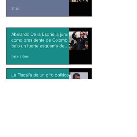
desde y para la comunidad
31 jul
Abelardo De la Espriella jurará
como presidente de Colombia
bajo un fuerte esquema de
seguridad en Cali
hace 2 días
La Fiscalía da un giro político
en el ‘caso Ayotzinapa’ con la
detención del exgobernador de
Guerrero Ángel Aguirre
hace 2 días
México y Perú restablecen las
relaciones diplomáticas tras
cuatro años de choques