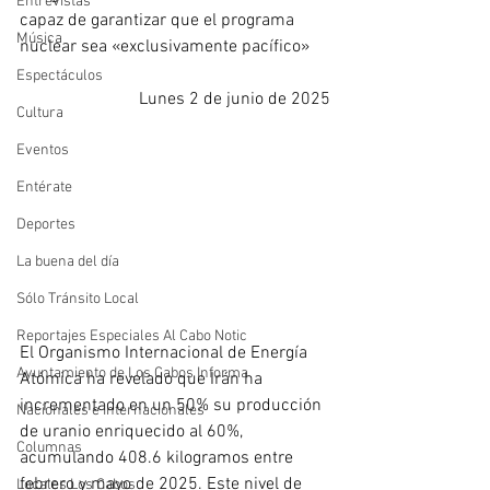
Entrevistas
capaz de garantizar que el programa 
Música
nuclear sea «exclusivamente pacífico»
Espectáculos
Lunes 2 de junio de 2025
Cultura
Eventos
Entérate
Deportes
La buena del día
Sólo Tránsito Local
Reportajes Especiales Al Cabo Notic
El Organismo Internacional de Energía 
Ayuntamiento de Los Cabos Informa
Atómica ha revelado que Irán ha 
incrementado en un 50% su producción 
Nacionales e Internacionales
de uranio enriquecido al 60%, 
Columnas
acumulando 408.6 kilogramos entre 
febrero y mayo de 2025. Este nivel de 
Locales Los Cabos