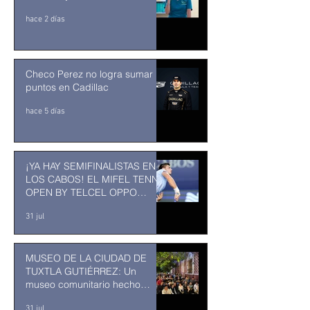
hace 2 días
Checo Perez no logra sumar
puntos en Cadillac
hace 5 días
¡YA HAY SEMIFINALISTAS EN
LOS CABOS! EL MIFEL TENNIS
OPEN BY TELCEL OPPO
ENTRA EN SU RECTA FINAL
31 jul
MUSEO DE LA CIUDAD DE
TUXTLA GUTIÉRREZ: Un
museo comunitario hecho
desde y para la comunidad
31 jul