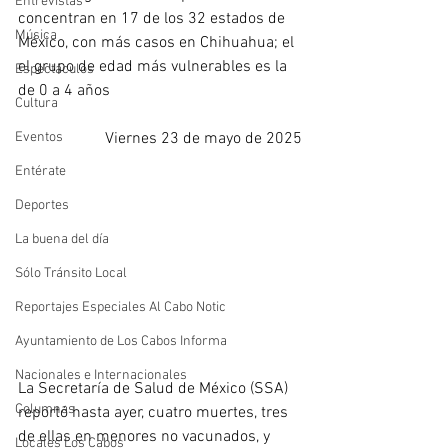
Entrevistas
concentran en 17 de los 32 estados de 
Música
México, con más casos en Chihuahua; el 
el grupo de edad más vulnerables es la 
Espectáculos
de 0 a 4 años
Cultura
Eventos
Viernes 23 de mayo de 2025
Entérate
Deportes
La buena del día
Sólo Tránsito Local
Reportajes Especiales Al Cabo Notic
Ayuntamiento de Los Cabos Informa
Nacionales e Internacionales
La Secretaría de Salud de México (SSA) 
Columnas
reportó hasta ayer, cuatro muertes, tres 
de ellas en menores no vacunados, y 
Locales Los Cabos