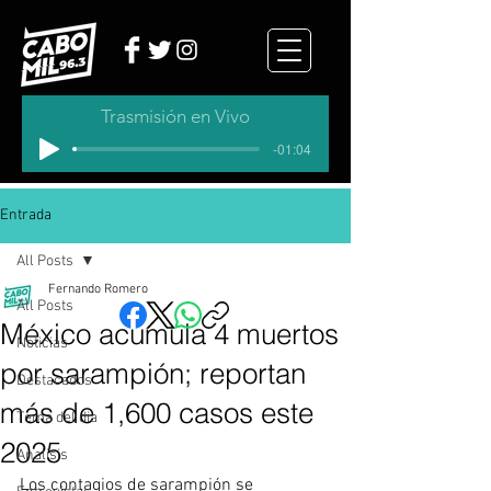
Trasmisión en Vivo
-01:04
Entrada
All Posts
Fernando Romero
All Posts
México acumula 4 muertos
Noticias
por sarampión; reportan
Destacados
más de 1,600 casos este
Tema del dia
2025
Analisis
Los contagios de sarampión se 