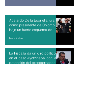
Abelardo De la Espriella jurará
como presidente de Colombia
bajo un fuerte esquema de
seguridad en Cali
hace 2 días
La Fiscalía da un giro político
en el ‘caso Ayotzinapa’ con la
detención del exgobernador de
Guerrero Ángel Aguirre
hace 2 días
México y Perú restablecen las
relaciones diplomáticas tras
cuatro años de choques
hace 2 días