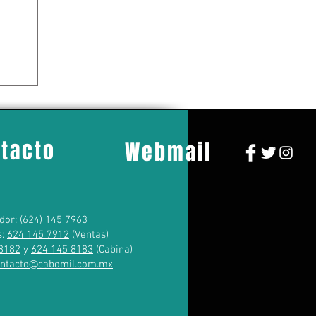
tacto
Webmail
dor:
(624) 145 7963
s:
624 145 7912
(Ventas)
8182
y
624 145 8183
(Cabina)
ontacto@cabomil.com.mx