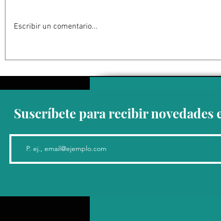
Escribir un comentario...
Abelardo De la Espriella
La Fiscalía
jurará como presidente de
en el ‘caso
Colombia bajo un fuerte
detención 
esquema de seguridad en
de Guerrer
Cali
Suscríbete para recibir novedades 