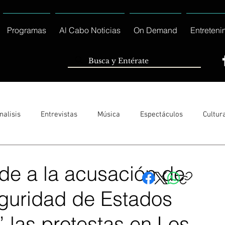
Programas
Al Cabo Noticias
On Demand
Entreteni
nalisis
Entrevistas
Música
Espectáculos
Cultur
Sólo Tránsito Local
Reportajes Especiales Al Cabo Notic
e a la acusación de
eguridad de Estados
rnacionales
Columnas
Locales Los Cabos
Servicio So
” las protestas en Los