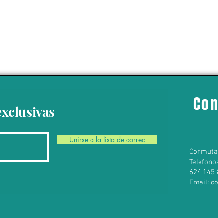
 da un giro político
 Ayotzinapa’ con la
del exgobernador
o Ángel Aguirre
Con
exclusivas
Unirse a la lista de correo
Conmuta
Teléfono
624 145 
Email:
c