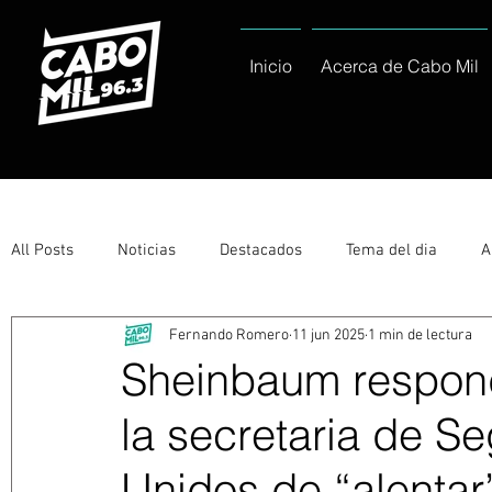
Inicio
Acerca de Cabo Mil
All Posts
Noticias
Destacados
Tema del dia
A
Fernando Romero
11 jun 2025
1 min de lectura
Eventos
Entérate
Deportes
La buena del día
Sheinbaum respond
la secretaria de S
Ayuntamiento de Los Cabos Informa
Nacionales e Inte
Unidos de “alentar