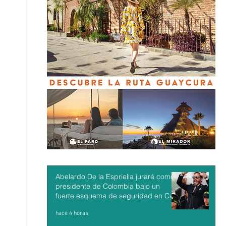
Abelardo De la Espriella jurará como
presidente de Colombia bajo un
fuerte esquema de seguridad en Cali
hace 4 horas