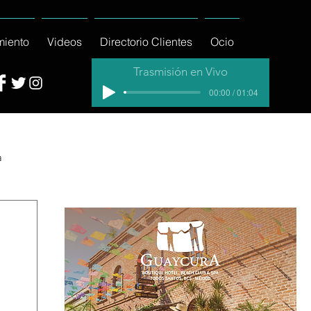
miento
Videos
Directorio Clientes
Ocio
Trasmisión en Vivo
00:00 / 01:04
a
cial