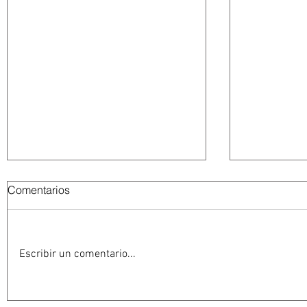
Comentarios
Escribir un comentario...
Abelardo De la Espriella
La Fiscalía