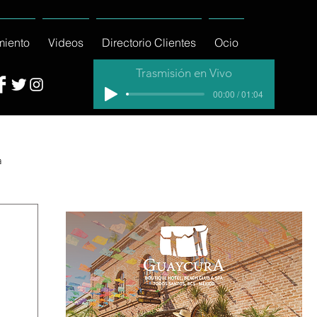
miento
Videos
Directorio Clientes
Ocio
Trasmisión en Vivo
00:00 / 01:04
a
cial