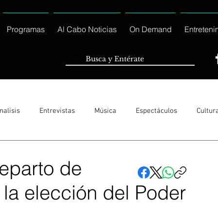
Programas
Al Cabo Noticias
On Demand
Entreteni
nalisis
Entrevistas
Música
Espectáculos
Cultur
Sólo Tránsito Local
Reportajes Especiales Al Cabo Notic
reparto de
la elección del Poder
rnacionales
Columnas
Locales Los Cabos
Servicio So