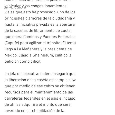
Con el inicio de obras del paso inferior 
vehicular y los congestionamientos 
Servicio Social
viales que esto ha provocado, uno de los 
principales clamores de la ciudadanía y 
hasta la iniciativa privada es la apertura 
de la casetas de libramiento de cuota 
que opera Caminos y Puentes Federales 
(Capufe) para agilizar el tránsito. El tema 
llegó a La Mañanera y la presidenta de 
México, Claudia Sheinbaum, calificó la 
petición como difícil. 
La jefa del ejecutivo federal aseguró que 
la liberación de la caseta es compleja, ya 
que por medio de ese cobro se obtienen 
recursos para el mantenimiento de las 
carreteras federales en el país e incluso 
de ahí se adquirirá el monto que será 
invertido en la rehabilitación de la 