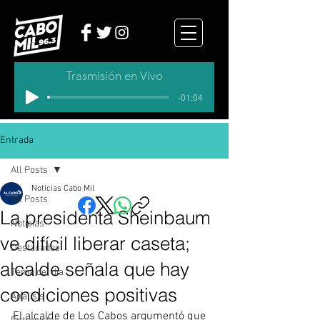
Trasmisión en Vivo
-01:04
Entrada
All Posts
Noticias Cabo Mil
All Posts
La presidenta Sheinbaum
Noticias
ve difícil liberar caseta;
Destacados
alcalde señala que hay
Tema del dia
condiciones positivas
Analisis
El alcalde de Los Cabos argumentó que 