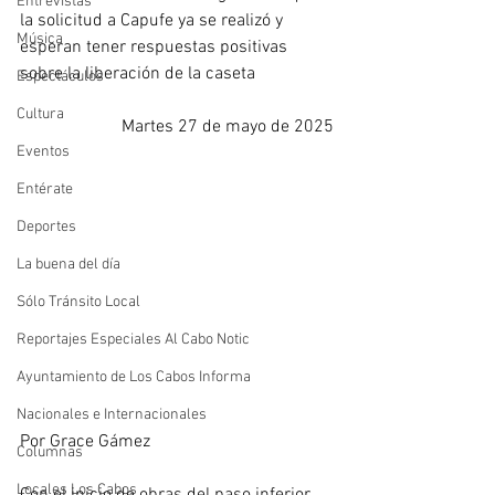
Entrevistas
la solicitud a Capufe ya se realizó y 
Música
esperan tener respuestas positivas 
sobre la liberación de la caseta 
Espectáculos
Cultura
Martes 27 de mayo de 2025
Eventos
Entérate
Deportes
La buena del día
Sólo Tránsito Local
Reportajes Especiales Al Cabo Notic
Ayuntamiento de Los Cabos Informa
Nacionales e Internacionales
Por Grace Gámez
Columnas
Locales Los Cabos