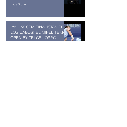
hace 3 días
¡YA HAY SEMIFINALISTAS EN
LOS CABOS! EL MIFEL TENNIS
OPEN BY TELCEL OPPO
ENTRA EN SU RECTA FINAL
31 jul
MUSEO DE LA CIUDAD DE
TUXTLA GUTIÉRREZ: Un
museo comunitario hecho
desde y para la comunidad
31 jul
La Fiscalía da un giro político
en el ‘caso Ayotzinapa’ con la
detención del exgobernador de
Guerrero Ángel Aguirre