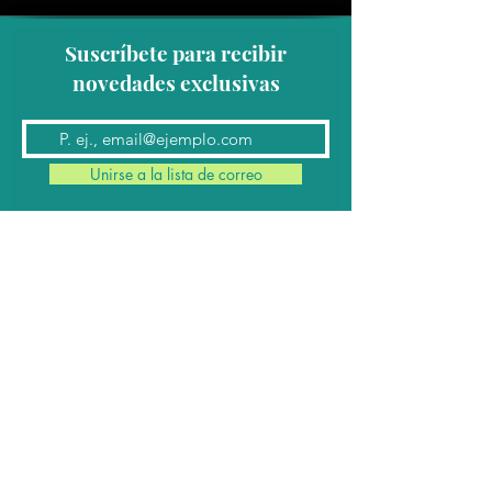
Suscríbete para recibir
novedades exclusivas
Unirse a la lista de correo
Contacto
Conmutador:
(624) 145 7963
Teléfonos:
624 145 7912
(Ventas)
624 145 8182
y
624 145 8183
(Cabina)
Email:
contacto@cabomil.com.mx