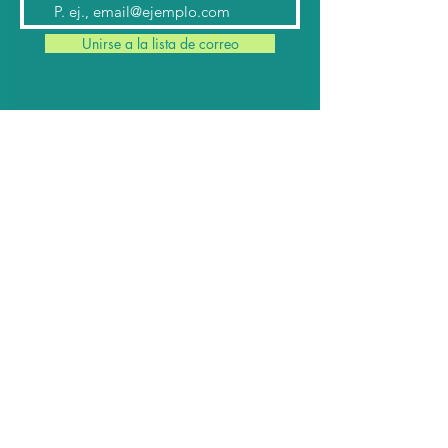
Unirse a la lista de correo
Contacto
Conmutador:
(624) 145 7963
Teléfonos:
624 145 7912
(Ventas)
624 145 8182
y
624 145 8183
(Cabina)
Email:
contacto@cabomil.com.mx
Webmail