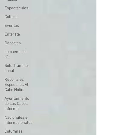
Espectáculos
Cultura
Eventos
Entérate
Deportes
La buena del
día
Sólo Tránsito
Local
Reportajes
Especiales Al
Cabo Notic
Ayuntamiento
de Los Cabos
Informa
Nacionales e
Internacionales
Columnas