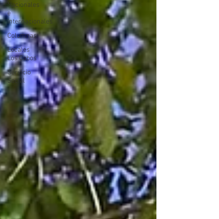
Nacionales
e
Internacionales
Columnas
Locales
Los Cabos
Servicio
Social