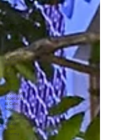
Música
Espectáculos
Cultura
Eventos
Entérate
Deportes
La buena
del día
Sólo
Tránsito
Local
Reportajes
Especiales
Al Cabo
Notic
Ayuntamiento
de Los
Cabos
Informa