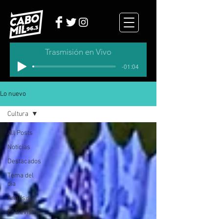
Trasmisión en Vivo
-01:04
Lo nuevo
Cultura
All Posts
Noticias
Destacados
Tema del
dia
Analisis
Entrevistas