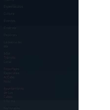
Espectáculos
Cultura
Eventos
Entérate
Deportes
La buena del
día
Sólo
Tránsito
Local
Reportajes
Especiales
Al Cabo
Notic
Ayuntamiento
de Los
Cabos
Informa
Nacionales