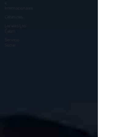
e
Internacionales
Columnas
Locales Los
Cabos
Servicio
Social