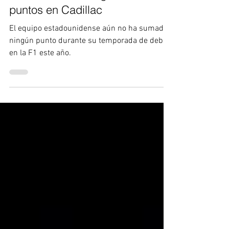
hace 3 días
2 min de lectura
Checo Perez no logra sumar
puntos en Cadillac
El equipo estadounidense aún no ha sumado
ningún punto durante su temporada de debut
en la F1 este año.