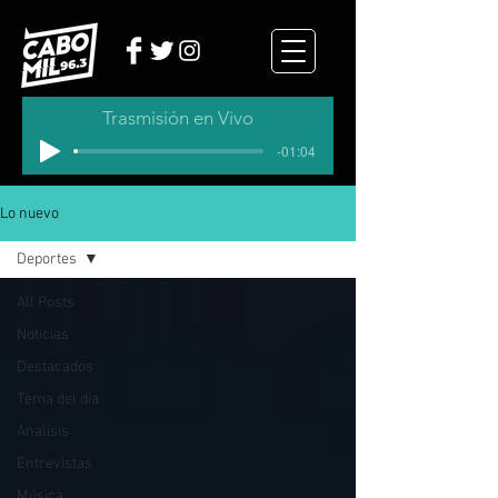
Trasmisión en Vivo
-01:04
Lo nuevo
Deportes
All Posts
Noticias
Destacados
Tema del dia
Analisis
Entrevistas
Música