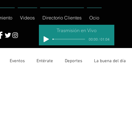
miento
Videos
Directorio Clientes
Ocio
Trasmisión en Vivo
00:00 / 01:04
Eventos
Entérate
Deportes
La buena del día
cionales
Columnas
Locales Los Cabos