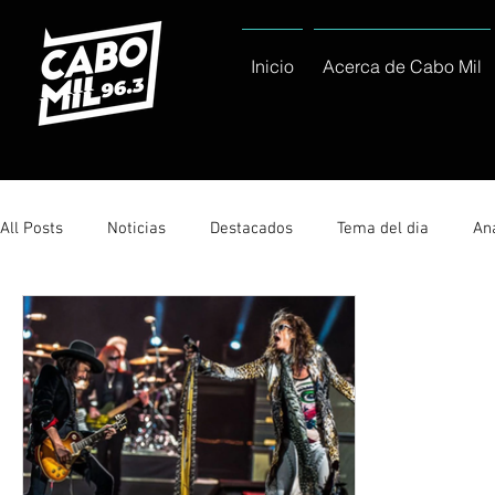
Inicio
Acerca de Cabo Mil
All Posts
Noticias
Destacados
Tema del dia
Ana
Sólo Tránsito Local
Reportajes Especiales Al Cabo Notic
Servicio Social