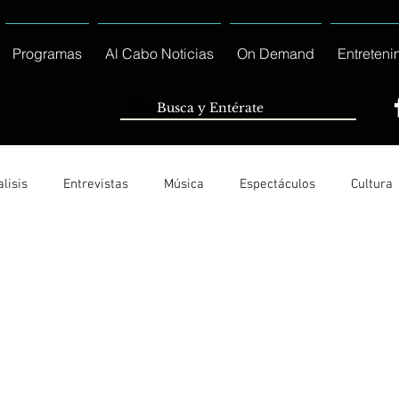
Programas
Al Cabo Noticias
On Demand
Entreteni
lisis
Entrevistas
Música
Espectáculos
Cultura
Ayuntamiento de Los Cabos Informa
Nacionales e Interna