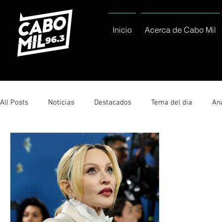
Inicio
Acerca de Cabo Mil
All Posts
Noticias
Destacados
Tema del dia
Ana
Sólo Tránsito Local
Reportajes Especiales Al Cabo Notic
Servicio Social