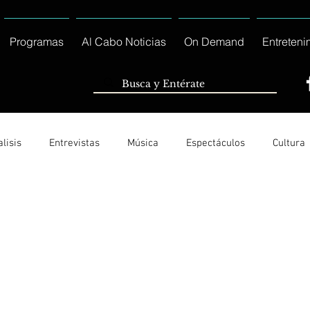
Programas
Al Cabo Noticias
On Demand
Entreteni
lisis
Entrevistas
Música
Espectáculos
Cultura
Ayuntamiento de Los Cabos Informa
Nacionales e Interna