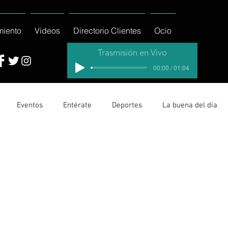
miento
Videos
Directorio Clientes
Ocio
Trasmisión en Vivo
00:00 / 01:04
Eventos
Entérate
Deportes
La buena del día
cionales
Columnas
Locales Los Cabos