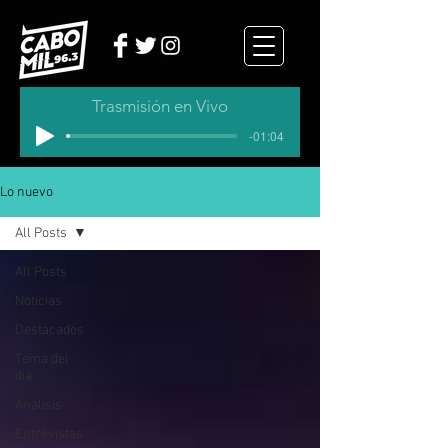
Trasmisión en Vivo
-01:04
Lo nuevo
All Posts
All Posts
Noticias
Destacados
Tema del
dia
Analisis
Entrevistas