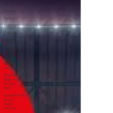
Música
Espectáculos
Cultura
Eventos
Entérate
Deportes
La buena
del día
Sólo
Tránsito
Local
Reportajes
Especiales
Al Cabo
Notic
Ayuntamiento
de Los
Cabos
Informa