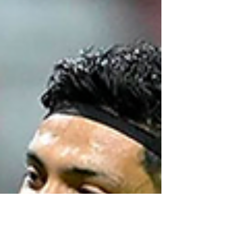
México y Corea del Sur jugarán por tercera
ocasión en una fase de grupos de Mundial
Esta será la tercera vez que México se
enfrente a Corea del Sur en una Copa del
Mundo, y también la tercera en fase de
grupos. El Tri guarda buenos recuerdos de
este duelo, ya que ganó los dos antecedentes
mundialistas. ¿Cómo le ha ido a México contra
Corea del Sur en Mundiales? El primero
encuentro de ambos países fue en Francia
1998, cuando la Selección Mexicana, dirigida
por Manuel Lapuente