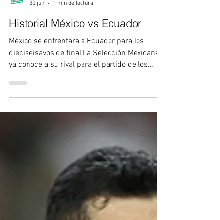
Redes Cabo Mil
30 jun
1 min de lectura
Historial México vs Ecuador
México se enfrentara a Ecuador para los
dieciseisavos de final La Selección Mexicana
ya conoce a su rival para el partido de los
dieciseisavos de final del Mundial siendo
Ecuador. El historial favorece al equipo
mexicano que ademas ya sabe lo que es
vencer a los ecuatorianos en la Copa del
Mundo México vs Ecuador: Historial en
Mundiales México y Ecuador solo se han
enfrentado una vez en Mundiales. Fue en la
fase de grupos de Corea-Japón 2002, cuando
el Tri ganó 2-1 con goles