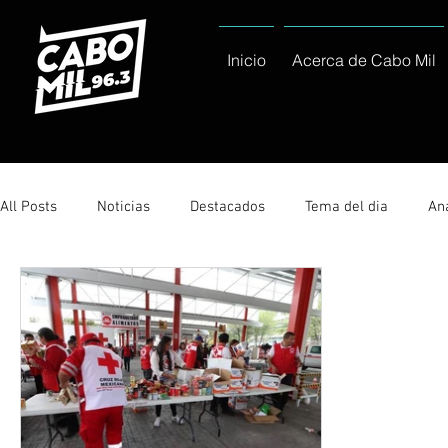
Inicio
Acerca de Cabo Mil
All Posts
Noticias
Destacados
Tema del dia
Ana
Sólo Tránsito Local
Reportajes Especiales Al Cabo Notic
Servicio Social