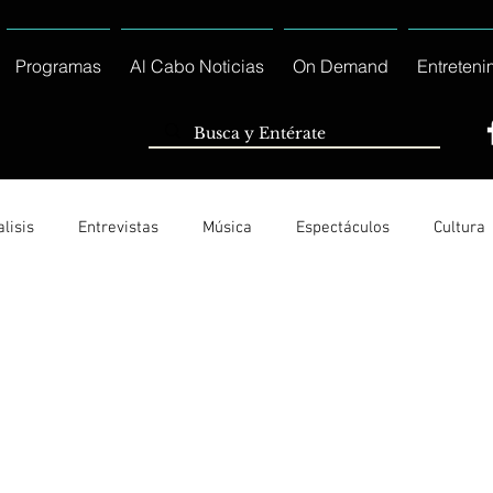
Programas
Al Cabo Noticias
On Demand
Entreteni
lisis
Entrevistas
Música
Espectáculos
Cultura
Ayuntamiento de Los Cabos Informa
Nacionales e Interna