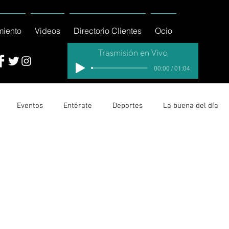
miento
Videos
Directorio Clientes
Ocio
Trasmisión en Vivo
00:00 / 01:04
Eventos
Entérate
Deportes
La buena del día
cionales
Columnas
Locales Los Cabos