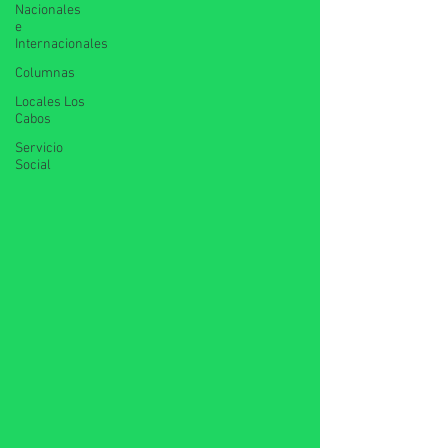
Nacionales
e
Internacionales
Columnas
Locales Los
Cabos
Servicio
Social