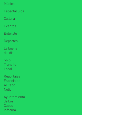
Música
Espectáculos
Cultura
Eventos
Entérate
Deportes
La buena
del día
Sólo
Tránsito
Local
Reportajes
Especiales
Al Cabo
Notic
Ayuntamiento
de Los
Cabos
Informa