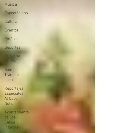
Música
Espectáculos
Cultura
Eventos
Entérate
Deportes
La buena
del día
Sólo
Tránsito
Local
Reportajes
Especiales
Al Cabo
Notic
Ayuntamiento
de Los
Cabos
Informa