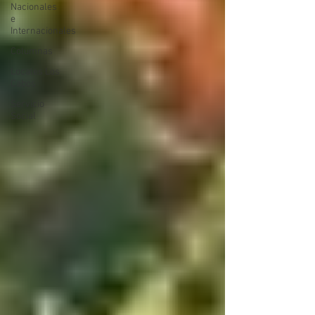
Nacionales
e
Internacionales
Columnas
Locales Los
Cabos
Servicio
Social