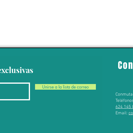
Con
exclusivas
Unirse a la lista de correo
Conmuta
Teléfono
624 145 
Email:
c