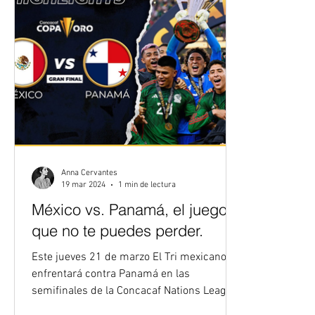
Huescas, Santiago Giménez, Alexis Vega,
con goles
Luis Cháve
Anna Cervantes
19 mar 2024
1 min de lectura
México vs. Panamá, el juego
que no te puedes perder.
Este jueves 21 de marzo El Tri mexicano se
enfrentará contra Panamá en las
semifinales de la Concacaf Nations League