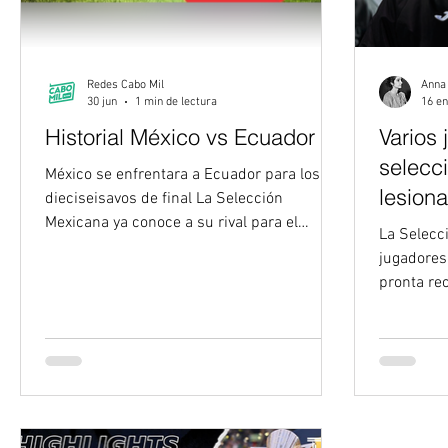
Redes Cabo Mil
Anna
30 jun
1 min de lectura
16 e
Historial México vs Ecuador
Varios 
selecc
México se enfrentara a Ecuador para los
lesion
dieciseisavos de final La Selección
Mexicana ya conoce a su rival para el
el Mun
La Selecc
partido de los dieciseisavos de final del
jugadores
Mundial siendo Ecuador. El historial
pronta re
favorece al equipo mexicano que ademas
la Copa M
ya sabe lo que es vencer a los ecuatorianos
deberá so
en la Copa del Mundo México vs Ecuador:
Mundial 2
Historial en Mundiales México y Ecuador
más dolor
solo se han enfrentado una vez en
quien era
Mundiales. Fue en la fase de grupos de
de Javier
Corea-Japón 2002, cuando el Tri ganó 2-1