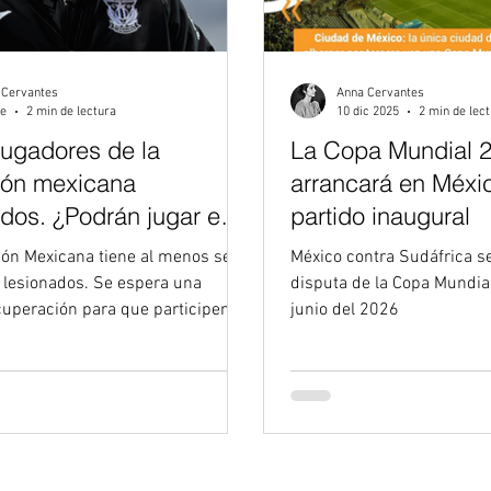
 Cervantes
Anna Cervantes
ne
2 min de lectura
10 dic 2025
2 min de lec
jugadores de la
La Copa Mundial 
ión mexicana
arrancará en Méxic
ados. ¿Podrán jugar en
partido inaugural
dial?
ión Mexicana tiene al menos seis
México contra Sudáfrica s
 lesionados. Se espera una
disputa de la Copa Mundial
cuperación para que participen en
junio del 2026
undial. La Selección Mexicana
breponerse a varias bajas al
026 . Probablemente, una de las
osas es la de Rodrigo Huescas ,
 uno de los jugadores preferidos
 Aguirre. Pero además de