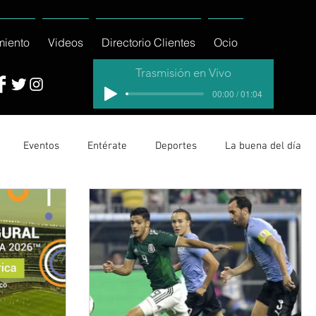
miento
Videos
Directorio Clientes
Ocio
Trasmisión en Vivo
00:00 / 01:04
Eventos
Entérate
Deportes
La buena del día
cionales
Columnas
Locales Los Cabos