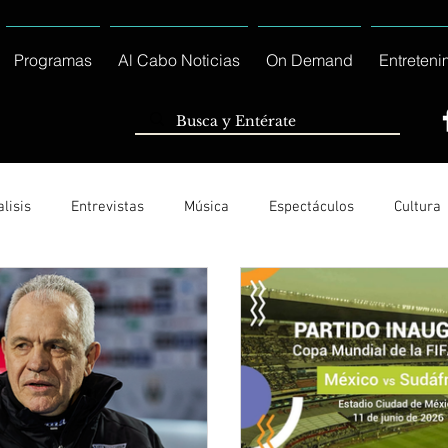
Programas
Al Cabo Noticias
On Demand
Entreteni
lisis
Entrevistas
Música
Espectáculos
Cultura
Ayuntamiento de Los Cabos Informa
Nacionales e Interna