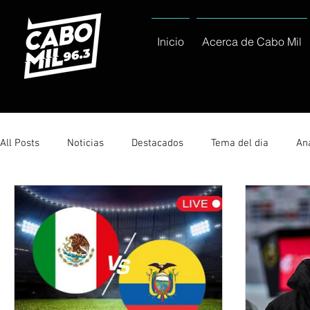
Inicio
Acerca de Cabo Mil
All Posts
Noticias
Destacados
Tema del dia
Ana
Sólo Tránsito Local
Reportajes Especiales Al Cabo Notic
Servicio Social