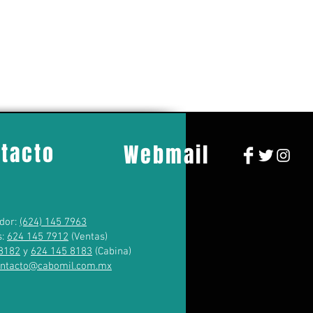
tacto
Webmail
dor:
(624) 145 7963
s:
624 145 7912
(Ventas)
8182
y
624 145 8183
(Cabina)
ontacto@cabomil.com.mx