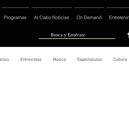
Programas
Al Cabo Noticias
On Demand
Entreteni
lisis
Entrevistas
Música
Espectáculos
Cultura
Ayuntamiento de Los Cabos Informa
Nacionales e Interna