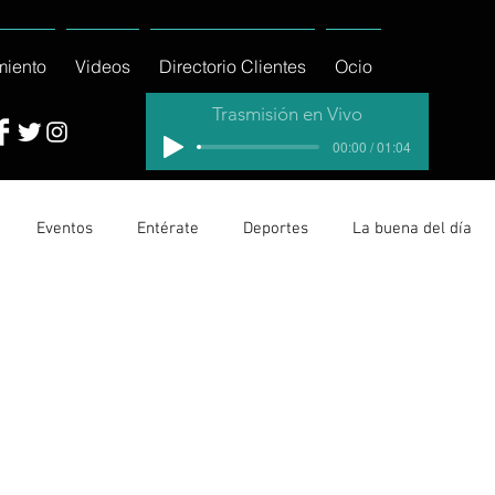
miento
Videos
Directorio Clientes
Ocio
Trasmisión en Vivo
00:00 / 01:04
Eventos
Entérate
Deportes
La buena del día
cionales
Columnas
Locales Los Cabos