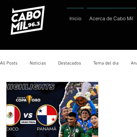
Inicio
Acerca de Cabo Mil
All Posts
Noticias
Destacados
Tema del dia
Ana
Sólo Tránsito Local
Reportajes Especiales Al Cabo Notic
Servicio Social