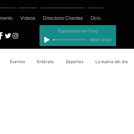
miento
Videos
Directorio Clientes
Ocio
Trasmisión en Vivo
00:00 / 01:04
Eventos
Entérate
Deportes
La buena del día
cionales
Columnas
Locales Los Cabos