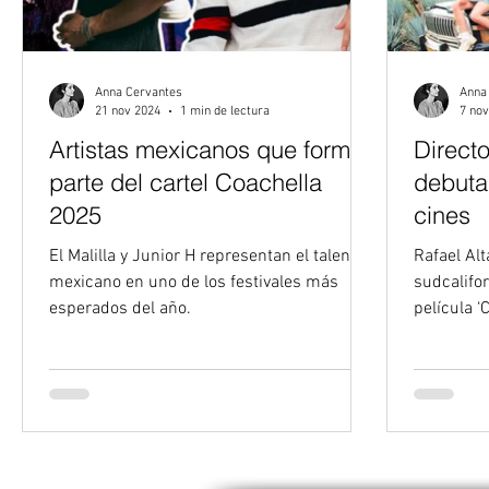
Anna Cervantes
Anna
21 nov 2024
1 min de lectura
7 nov
Artistas mexicanos que forman
Directo
parte del cartel Coachella
debuta
2025
cines
El Malilla y Junior H representan el talento
Rafael Alt
mexicano en uno de los festivales más
sudcalifo
esperados del año.
película ‘