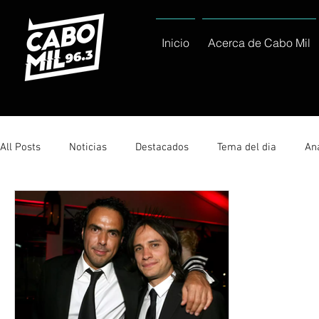
Inicio
Acerca de Cabo Mil
All Posts
Noticias
Destacados
Tema del dia
Ana
Sólo Tránsito Local
Reportajes Especiales Al Cabo Notic
Servicio Social