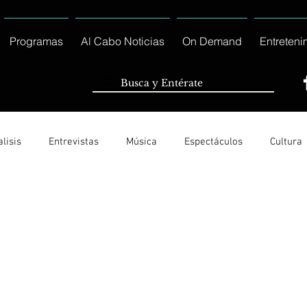
Programas
Al Cabo Noticias
On Demand
Entreteni
lisis
Entrevistas
Música
Espectáculos
Cultura
Ayuntamiento de Los Cabos Informa
Nacionales e Interna