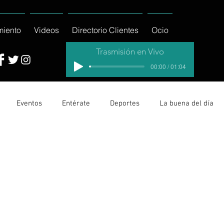
miento
Videos
Directorio Clientes
Ocio
Trasmisión en Vivo
00:00 / 01:04
Eventos
Entérate
Deportes
La buena del día
cionales
Columnas
Locales Los Cabos