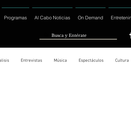
Programas
Al Cabo Noticias
On Demand
Entreteni
lisis
Entrevistas
Música
Espectáculos
Cultura
Ayuntamiento de Los Cabos Informa
Nacionales e Interna