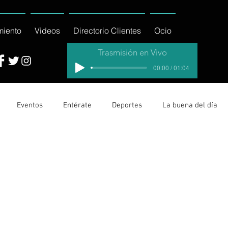
miento
Videos
Directorio Clientes
Ocio
Trasmisión en Vivo
00:00 / 01:04
Eventos
Entérate
Deportes
La buena del día
cionales
Columnas
Locales Los Cabos