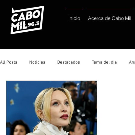
Inicio
Acerca de Cabo Mil
All Posts
Noticias
Destacados
Tema del dia
Ana
Sólo Tránsito Local
Reportajes Especiales Al Cabo Notic
Servicio Social