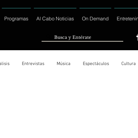
Programas
Al Cabo Noticias
On Demand
Entreteni
lisis
Entrevistas
Música
Espectáculos
Cultura
Ayuntamiento de Los Cabos Informa
Nacionales e Interna