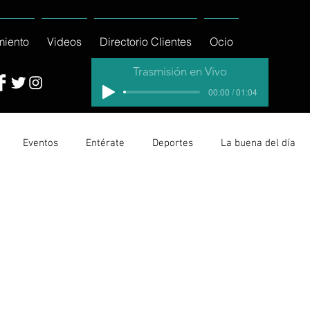
miento
Videos
Directorio Clientes
Ocio
Trasmisión en Vivo
00:00 / 01:04
Eventos
Entérate
Deportes
La buena del día
cionales
Columnas
Locales Los Cabos