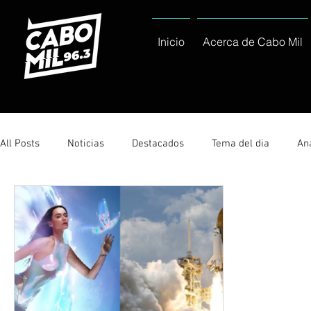
Inicio
Acerca de Cabo Mil
All Posts
Noticias
Destacados
Tema del dia
Ana
Sólo Tránsito Local
Reportajes Especiales Al Cabo Notic
Servicio Social