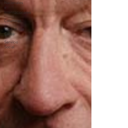
Nacionales
e
Internacionales
Columnas
Locales Los
Cabos
Servicio
Social