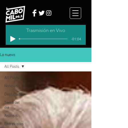
Trasmisión en Vivo
-01:04
Lo nuevo
All Posts
All Posts
Noticias
Destacados
Tema del
dia
Analisis
Entrevistas