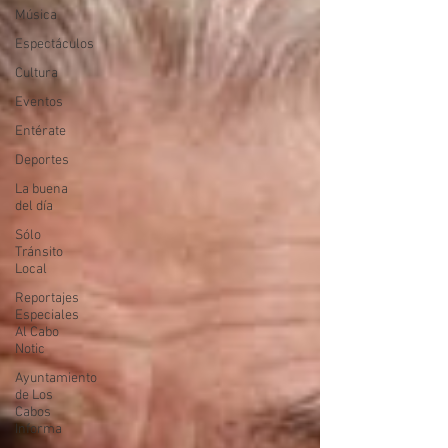
Música
Espectáculos
Cultura
Eventos
Entérate
Deportes
La buena
del día
Sólo
Tránsito
Local
Reportajes
Especiales
Al Cabo
Notic
Ayuntamiento
de Los
Cabos
Informa