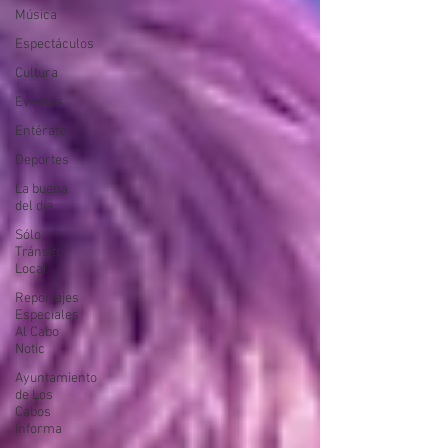
Música
Espectáculos
Cultura
Eventos
Entérate
Deportes
La buena
del día
Sólo
Tránsito
Local
Reportajes
Especiales
Al Cabo
Notic
Ayuntamiento
de Los
Cabos
Informa