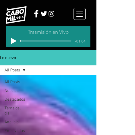
Trasmisión en Vivo
-01:04
Lo nuevo
All Posts
All Posts
Noticias
Destacados
Tema del
dia
Analisis
Entrevistas