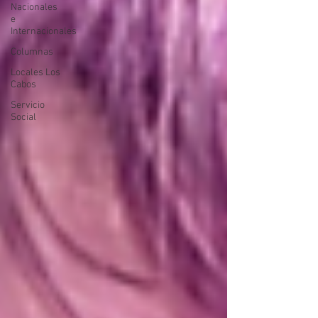
Nacionales
e
Internacionales
Columnas
Locales Los
Cabos
Servicio
Social