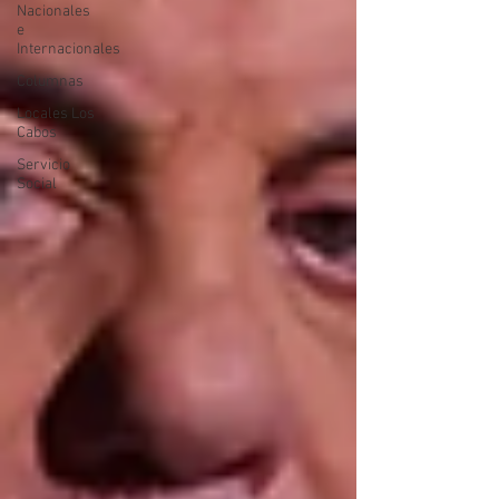
Nacionales
e
Internacionales
Columnas
Locales Los
Cabos
Servicio
Social