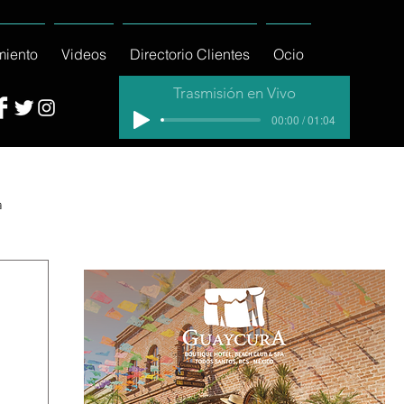
miento
Videos
Directorio Clientes
Ocio
Trasmisión en Vivo
00:00 / 01:04
a
cial