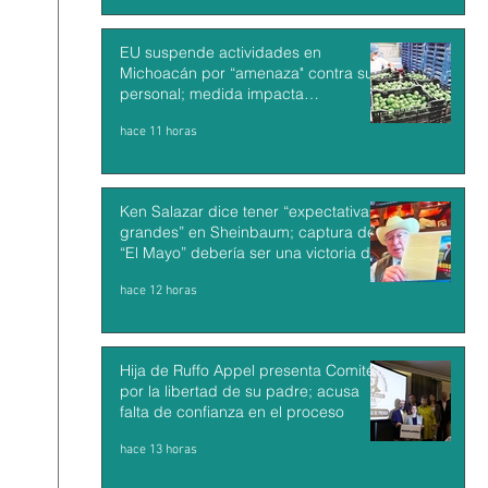
EU suspende actividades en
Michoacán por “amenaza" contra su
personal; medida impacta
exportaciones de aguacate mexicano
hace 11 horas
Ken Salazar dice tener “expectativas
grandes” en Sheinbaum; captura de
“El Mayo” debería ser una victoria de
México y EU
hace 12 horas
Hija de Ruffo Appel presenta Comité
por la libertad de su padre; acusa
falta de confianza en el proceso
hace 13 horas