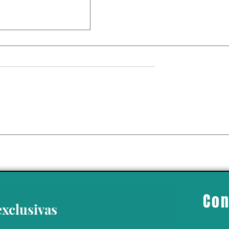
de actividades en
 por “amenaza"
personal; medida
portaciones de
mexicano
Con
exclusivas