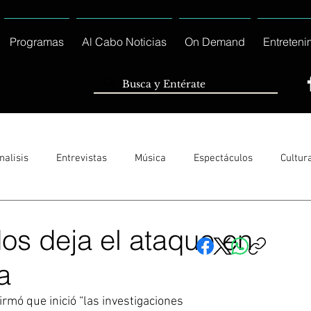
Programas
Al Cabo Noticias
On Demand
Entreteni
nalisis
Entrevistas
Música
Espectáculos
Cultur
Sólo Tránsito Local
Reportajes Especiales Al Cabo Notic
dos deja el ataque en
a
rnacionales
Columnas
Locales Los Cabos
Servicio So
rmó que inició “las investigaciones 