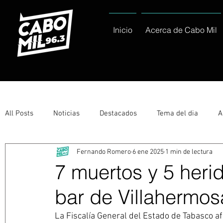
Inicio
Acerca de Cabo Mil
All Posts
Noticias
Destacados
Tema del dia
A
Fernando Romero
6 ene 2025
1 min de lectura
Eventos
Entérate
Deportes
La buena del día
7 muertos y 5 heri
bar de Villahermos
Ayuntamiento de Los Cabos Informa
Nacionales e Inte
La Fiscalía General del Estado de Tabasco afi