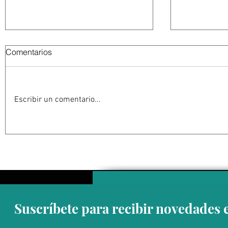
Comentarios
Escribir un comentario...
Estados Unidos golpea por
EU suspen
todos los frentes al Cartel
Michoacán
Jalisco: frenar las conexiones
contra su 
con la política mexicana y su
impacta ex
músculo económico
aguacate 
Suscríbete para recibir novedades 