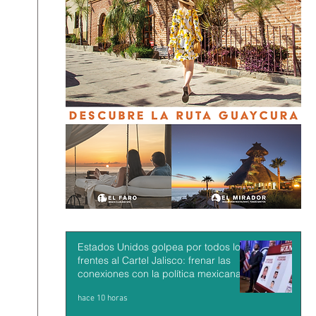
Estados Unidos golpea por todos los
frentes al Cartel Jalisco: frenar las
conexiones con la política mexicana y
su músculo económico
hace 10 horas