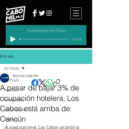
Trasmisión en Vivo
-01:04
Entrada
All Posts
Noticias Cabo Mil
All Posts
A pesar de bajar 3% de
Noticias
ocupación hotelera, Los
Destacados
Cabos está arriba de
Tema del dia
Cancún
Analisis
A nivel nacional, Los Cabos alcanzó la 