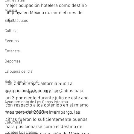
Entrevistas
mejor ocupación hotelera como destino 
Música
de playa en México durante el mes de 
julio
Espectáculos
Cultura
Eventos
Entérate
Deportes
La buena del día
Sólo Tránsito Local
Los Cabos Baja California Sur. La 
ocupación turística de Los Cabos bajó 
Reportajes Especiales Al Cabo Notic
un 3 por ciento durante julio de este año 
Ayuntamiento de Los Cabos Informa
con respecto a los obtenido en el mismo 
mes pero del 2023, sin embargo, las 
Nacionales e Internacionales
cifras fueron lo suficientemente buenas 
Columnas
para posicionarse como el destino de 
Locales Los Cabos