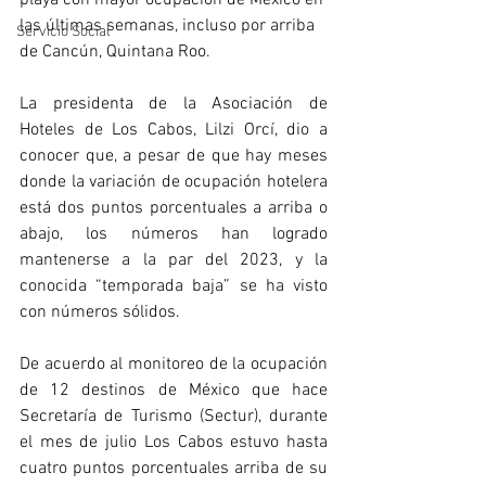
playa con mayor ocupación de México en 
las últimas semanas, incluso por arriba 
Servicio Social
de Cancún, Quintana Roo. 
La presidenta de la Asociación de 
Hoteles de Los Cabos, Lilzi Orcí, dio a 
conocer que, a pesar de que hay meses 
donde la variación de ocupación hotelera 
está dos puntos porcentuales a arriba o 
abajo, los números han logrado 
mantenerse a la par del 2023, y la 
conocida “temporada baja” se ha visto 
con números sólidos. 
De acuerdo al monitoreo de la ocupación 
de 12 destinos de México que hace 
Secretaría de Turismo (Sectur), durante 
el mes de julio Los Cabos estuvo hasta 
cuatro puntos porcentuales arriba de su 