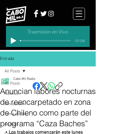
Trasmisión en Vivo
-01:04
Entrada
All Posts
Cabo Mil Radio
All Posts
Anuncian labores nocturnas
Noticias
de reencarpetado en zona
Destacados
de Chileno como parte del
Tema del dia
programa “Caza Baches”
Analisis
• Los trabajos comenzarán este lunes 