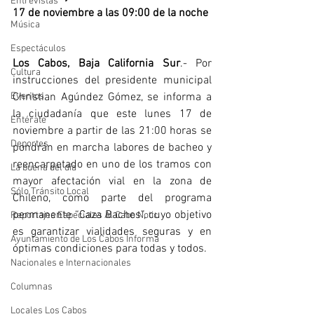
Entrevistas
17 de noviembre a las 09:00 de la noche
Música
Espectáculos
Los Cabos, Baja California Sur
.- Por 
Cultura
instrucciones del presidente municipal 
Eventos
Christian Agúndez Gómez, se informa a 
la ciudadanía que este lunes 17 de 
Entérate
noviembre a partir de las 21:00 horas se 
Deportes
pondrán en marcha labores de bacheo y 
reencarpetado en uno de los tramos con 
La buena del día
mayor afectación vial en la zona de 
Sólo Tránsito Local
Chileno, como parte del programa 
permanente “Caza Baches”, cuyo objetivo 
Reportajes Especiales Al Cabo Notic
es garantizar vialidades seguras y en 
Ayuntamiento de Los Cabos Informa
óptimas condiciones para todas y todos.
Nacionales e Internacionales
Columnas
Locales Los Cabos