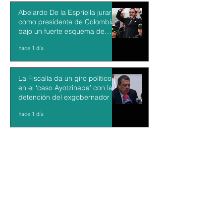
Abelardo De la Espriella jurará
como presidente de Colombia
bajo un fuerte esquema de
seguridad en Cali
hace 1 día
La Fiscalía da un giro político
en el ‘caso Ayotzinapa’ con la
detención del exgobernador de
Guerrero Ángel Aguirre
hace 1 día
México y Perú restablecen las
relaciones diplomáticas tras
cuatro años de choques
hace 1 día
Aguacateros piden reanudar
exportaciones hacia EU tras