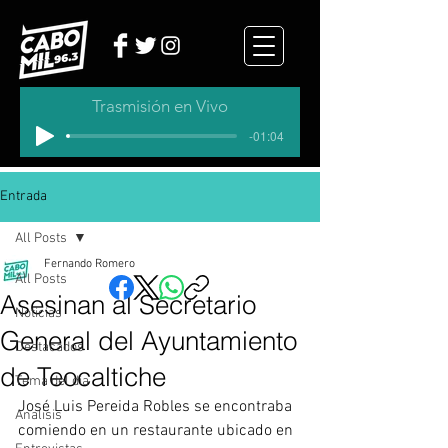
Trasmisión en Vivo
-01:04
Entrada
All Posts
Fernando Romero
All Posts
Asesinan al Secretario
Noticias
General del Ayuntamiento
Destacados
de Teocaltiche
Tema del dia
José Luis Pereida Robles se encontraba 
Analisis
comiendo en un restaurante ubicado en 