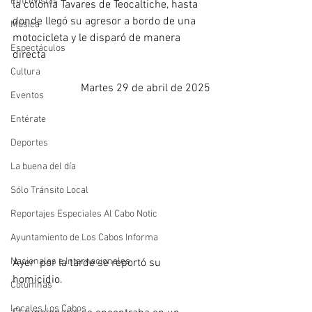
Entrevistas
la colonia Tavares de Teocaltiche, hasta 
donde llegó su agresor a bordo de una 
Música
motocicleta y le disparó de manera 
Espectáculos
directa
Cultura
Martes 29 de abril de 2025
Eventos
Entérate
Deportes
La buena del día
Sólo Tránsito Local
Reportajes Especiales Al Cabo Notic
Ayuntamiento de Los Cabos Informa
Nacionales e Internacionales
Ayer  por la tarde se reportó su 
homicidio.
Columnas
Locales Los Cabos