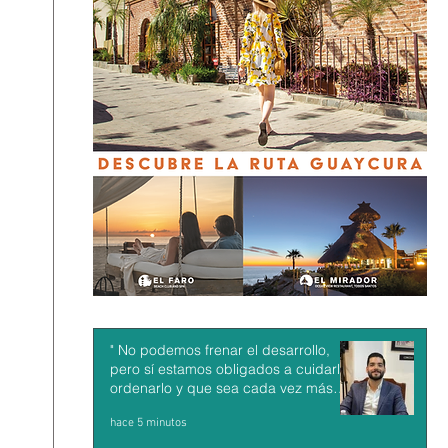
" No podemos frenar el desarrollo,
pero sí estamos obligados a cuidarlo,
ordenarlo y que sea cada vez más
sostenible: Jesús Alberto Alvarado"
hace 5 minutos