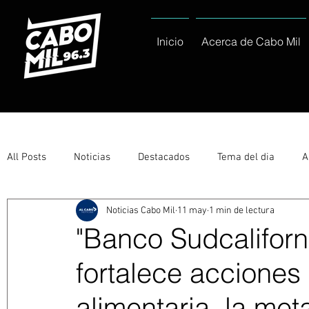
Inicio
Acerca de Cabo Mil
All Posts
Noticias
Destacados
Tema del dia
A
Noticias Cabo Mil
11 may
1 min de lectura
Eventos
Entérate
Deportes
La buena del día
"Banco Sudcaliforn
fortalece acciones
Ayuntamiento de Los Cabos Informa
Nacionales e Inte
alimentaria, la met