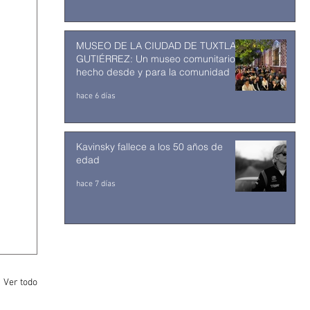
MUSEO DE LA CIUDAD DE TUXTLA
GUTIÉRREZ: Un museo comunitario
hecho desde y para la comunidad
hace 6 días
Kavinsky fallece a los 50 años de
edad
hace 7 días
Ver todo