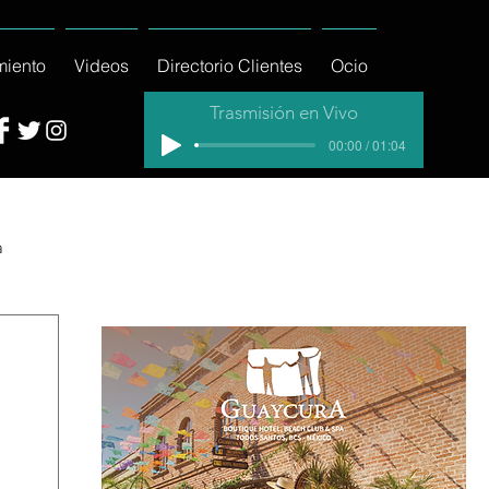
miento
Videos
Directorio Clientes
Ocio
Trasmisión en Vivo
00:00 / 01:04
a
cial