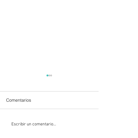
Comentarios
La Fiscalía da un giro
México y Perú
Escribir un comentario...
político en el ‘caso
restablecen las 