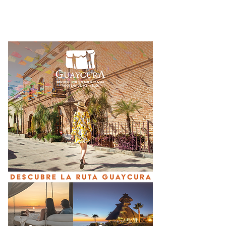
Ayotzinapa’ con la
diplomáticas tra
detención del
años de choque
exgobernador de
Guerrero Ángel Aguirre