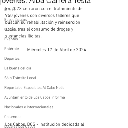
jovenes: Alba Carrera Testa
Entrevistas
En 2023 cerraron con el tratamiento de 
Música
950 jóvenes con diversos talleres que 
Espectáculos
buscan su rehabilitación y reinserción 
social tras el consumo de drogas y 
Cultura
sustancias ilícitas.
Eventos
Entérate
Miércoles 17 de Abril de 2024
Deportes
La buena del día
Sólo Tránsito Local
Reportajes Especiales Al Cabo Notic
Ayuntamiento de Los Cabos Informa
Nacionales e Internacionales
Columnas
Los Cabos, BCS.- Institución dedicada al 
Locales Los Cabos