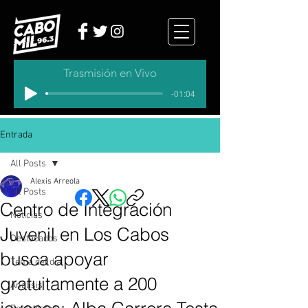
Trasmisión en Vivo
-01:04
Entrada
All Posts
Alexis Arreola
All Posts
Centro de Integración
Noticias
Juvenil en Los Cabos
Destacados
busca apoyar
Tema del dia
gratuitamente a 200
Analisis