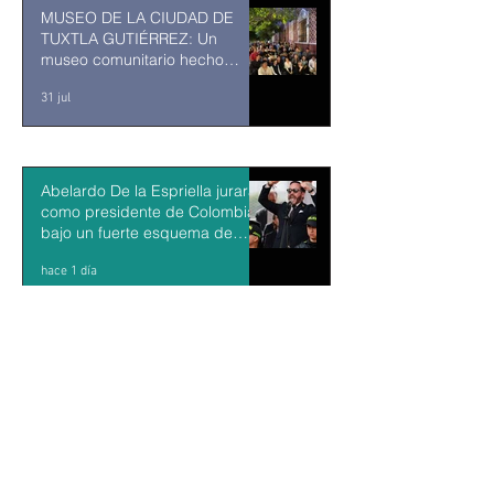
MUSEO DE LA CIUDAD DE
TUXTLA GUTIÉRREZ: Un
museo comunitario hecho
desde y para la comunidad
31 jul
Abelardo De la Espriella jurará
como presidente de Colombia
bajo un fuerte esquema de
seguridad en Cali
hace 1 día
La Fiscalía da un giro político
en el ‘caso Ayotzinapa’ con la
detención del exgobernador de
Guerrero Ángel Aguirre
hace 1 día
México y Perú restablecen las