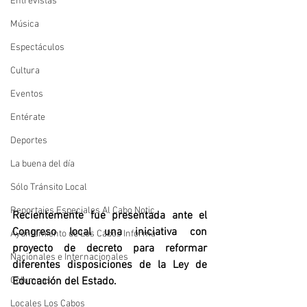
Entrevistas
Música
Espectáculos
Cultura
Eventos
Entérate
Deportes
La buena del día
Sólo Tránsito Local
Reportajes Especiales Al Cabo Notic
Recientemente fue presentada ante el 
Congreso local una iniciativa con 
Ayuntamiento de Los Cabos Informa
proyecto de decreto para reformar 
Nacionales e Internacionales
diferentes disposiciones de la Ley de 
Columnas
Educación del Estado. 
Locales Los Cabos