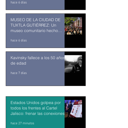
hace 6 días
MUSEO DE LA CIUDAD DE
TUXTLA GUTIÉRREZ: Un
museo comunitario hecho
desde y para la comunidad
hace 6 días
Kavinsky fallece a los 50 años
de edad
hace 7 días
Estados Unidos golpea por
todos los frentes al Cartel
Jalisco: frenar las conexiones
con la política mexicana y su
hace 27 minutos
músculo económico