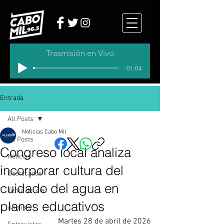
Trasmisión en Vivo
-01:04
Entrada
All Posts
Noticias Cabo Mil
All Posts
Congreso local analiza
Noticias
incorporar cultura del
Destacados
cuidado del agua en
Tema del dia
planes educativos
Analisis
Martes 28 de abril de 2026